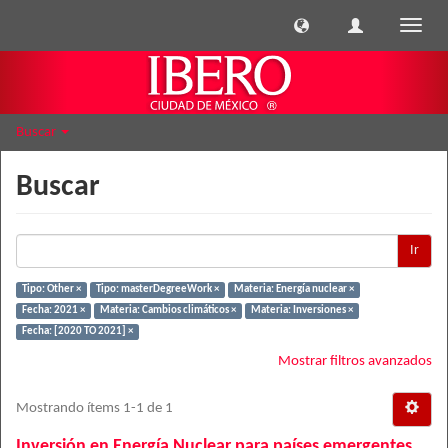
Cambi
naveg
Buscar
Buscar
Ir
Tipo: Other ×
Tipo: masterDegreeWork ×
Materia: Energía nuclear ×
Fecha: 2021 ×
Materia: Cambios climáticos ×
Materia: Inversiones ×
Fecha: [2020 TO 2021] ×
Mostrar filtros avanzados
Mostrando ítems 1-1 de 1
Inversión en Energía Nuclear para países emergentes