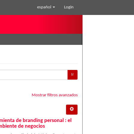
español
Login
Ir
Mostrar filtros avanzados
mienta de branding personal : el
ambiente de negocios