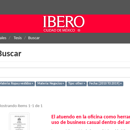
ales
Tesis
Buscar
Buscar
Materia: Ropa y vestidos ×
Materia: Negocios ×
Tipo: other ×
Fecha: [2010 TO 2019] ×
ostrando ítems 1-1 de 1
El atuendo en la oficina como herra
uso de business casual dentro del 