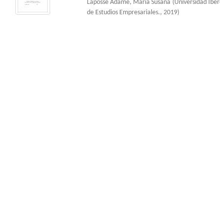
Laposse Adame, María Susana
(
Universidad Ibe
de Estudios Empresariales.
,
2019
)