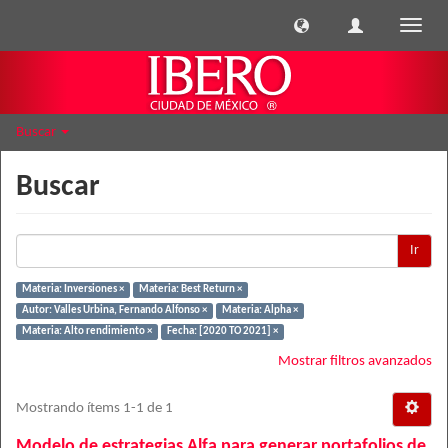
Cambi
naveg
Buscar
Buscar
Ir
Materia: Inversiones ×
Materia: Best Return ×
Autor: Valles Urbina, Fernando Alfonso ×
Materia: Alpha ×
Materia: Alto rendimiento ×
Fecha: [2020 TO 2021] ×
Mostrar filtros avanzados
Mostrando ítems 1-1 de 1
Modelo de estrategias Alfa para generar portafolios de