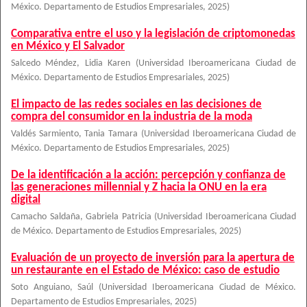
México. Departamento de Estudios Empresariales
,
2025
)
Comparativa entre el uso y la legislación de criptomonedas
en México y El Salvador
Salcedo Méndez, Lidia Karen
(
Universidad Iberoamericana Ciudad de
México. Departamento de Estudios Empresariales
,
2025
)
El impacto de las redes sociales en las decisiones de
compra del consumidor en la industria de la moda
Valdés Sarmiento, Tania Tamara
(
Universidad Iberoamericana Ciudad de
México. Departamento de Estudios Empresariales
,
2025
)
De la identificación a la acción: percepción y confianza de
las generaciones millennial y Z hacia la ONU en la era
digital
Camacho Saldaña, Gabriela Patricia
(
Universidad Iberoamericana Ciudad
de México. Departamento de Estudios Empresariales
,
2025
)
Evaluación de un proyecto de inversión para la apertura de
un restaurante en el Estado de México: caso de estudio
Soto Anguiano, Saúl
(
Universidad Iberoamericana Ciudad de México.
Departamento de Estudios Empresariales
,
2025
)