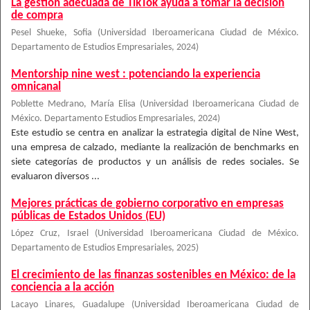
La gestión adecuada de TikTok ayuda a tomar la decisión
de compra
Pesel Shueke, Sofia
(
Universidad Iberoamericana Ciudad de México.
Departamento de Estudios Empresariales
,
2024
)
Mentorship nine west : potenciando la experiencia
omnicanal
Poblette Medrano, María Elisa
(
Universidad Iberoamericana Ciudad de
México. Departamento Estudios Empresariales
,
2024
)
Este estudio se centra en analizar la estrategia digital de Nine West,
una empresa de calzado, mediante la realización de benchmarks en
siete categorías de productos y un análisis de redes sociales. Se
evaluaron diversos ...
Mejores prácticas de gobierno corporativo en empresas
públicas de Estados Unidos (EU)
López Cruz, Israel
(
Universidad Iberoamericana Ciudad de México.
Departamento de Estudios Empresariales
,
2025
)
El crecimiento de las finanzas sostenibles en México: de la
conciencia a la acción
Lacayo Linares, Guadalupe
(
Universidad Iberoamericana Ciudad de