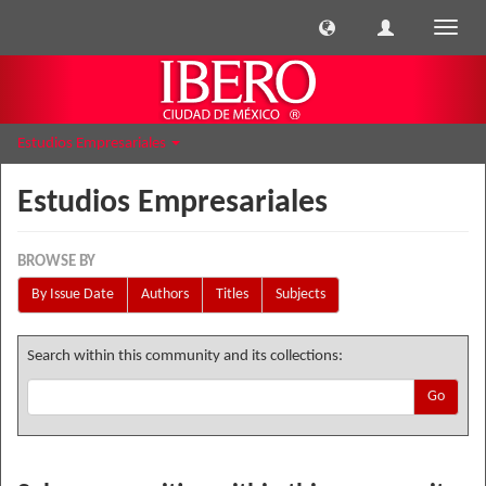
Toggle
naviga
Estudios Empresariales
Estudios Empresariales
BROWSE BY
By Issue Date
Authors
Titles
Subjects
Search within this community and its collections:
Go