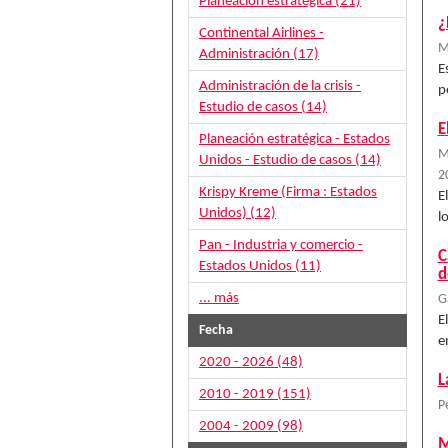
Planeación estratégica (21)
¿
Continental Airlines -
M
Administración (17)
E
Administración de la crisis -
p
Estudio de casos (14)
E
Planeación estratégica - Estados
M
Unidos - Estudio de casos (14)
2
Krispy Kreme (Firma : Estados
E
Unidos) (12)
l
Pan - Industria y comercio -
C
Estados Unidos (11)
d
... más
G
E
Fecha
e
2020 - 2026 (48)
L
2010 - 2019 (151)
P
2004 - 2009 (98)
M