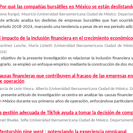
Por qué las compañías bursátiles en México se están deslistand
ena Rangel, Mauricio
(
Universidad Iberoamericana Ciudad de México. Departam
ste artículo analiza los deslistes de empresas bursátiles que han ocurr
eriodo 2018-2024, marcando una tendencia a pesar de en ese periodo adicion
l impacto de la inclusión financiera en el crecimiento económic
artinez Lanche, Marla Lizbeth
(
Universidad Iberoamericana Ciudad de Méxic
024
)
l objetivo de la presente investigación es relacionar la inclusión financier
ograrlo, se empleó un enfoque empírico mediante la construcción de dos mod
ausas financieras que contribuyen al fracaso de las empresas 
e operación
arcía de León Vieyra, Alberto
(
Universidad Iberoamericana Ciudad de México. D
l presente artículo de investigación se centra en analizar las causas financ
n México durante sus primeros años de operación, enfocándose particularm
a gestión adecuada de TikTok ayuda a tomar la decisión de com
esel Shueke, Sofia
(
Universidad Iberoamericana Ciudad de México. Departamento
entorship nine west : potenciando la experiencia omnicanal