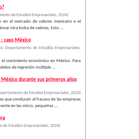
o?
ento de Estudios Empresariales
,
2024
)
ido en el mercado de valores mexicano e el
ar otra bolsa de valores. Esto ...
o : caso México
o. Departamento de Estudios Empresariales
,
a y el crecimiento económico en México. Para
elos de regresión múltiple ...
en México durante sus primeros años
epartamento de Estudios Empresariales
,
2024
)
ieras que conducen al fracaso de las empresas
ente en las micro, pequeñas ...
pra
 de Estudios Empresariales
,
2024
)