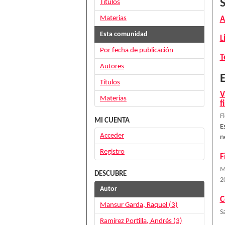
Títulos
Materias
A
Esta comunidad
L
Por fecha de publicación
T
Autores
E
Títulos
V
Materias
f
F
MI CUENTA
E
Acceder
n
Registro
F
M
DESCUBRE
2
Autor
C
Mansur Garda, Raquel (3)
S
Ramírez Portilla, Andrés (3)