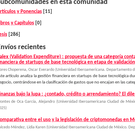
Subcomunidades en esta comunidad
rtículos y Ponencias
[11]
ibros y Capítulos
[0]
esis
[286]
nvíos recientes
alex (Validation Expenditure) : propuesta de una categoría cont
inanciera de startups de base tecnológica en etapa de validación
lores Choperena, Oscar Everardo
(
Universidad Iberoamericana. Departamento de
ste artículo analiza la gestión financiera en startups de base tecnológica d
egocio, centrándose en la clasificación de gastos que no encajan en las catego
inanzas bajo la lupa : ¿contado, crédito o arrendamiento? El d
ontes de Oca García, Alejandro
(
Universidad Iberoamericana Ciudad de Méxi
025
)
omparativa entre el uso y la legislación de criptomonedas en Mé
alcedo Méndez, Lidia Karen
(
Universidad Iberoamericana Ciudad de México. Dep