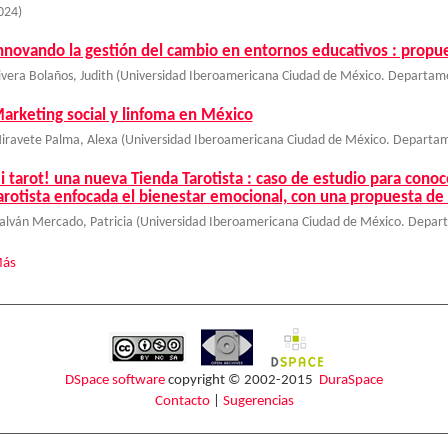
024
)
nnovando la gestión del cambio en entornos educativos : propu
ivera Bolaños, Judith
(
Universidad Iberoamericana Ciudad de México. Departame
arketing social y linfoma en México
iravete Palma, Alexa
(
Universidad Iberoamericana Ciudad de México. Departam
i tarot! una nueva Tienda Tarotista : caso de estudio para conoce
arotista enfocada el bienestar emocional, con una propuesta d
alván Mercado, Patricia
(
Universidad Iberoamericana Ciudad de México. Depart
ás
DSpace software
copyright © 2002-2015
DuraSpace
Contacto
|
Sugerencias