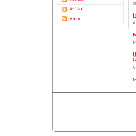
2
RSS 2.0
I
Atom
R
M
M
H
t
G
M