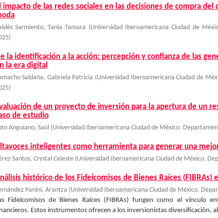
l impacto de las redes sociales en las decisiones de compra del 
oda
aldés Sarmiento, Tania Tamara
(
Universidad Iberoamericana Ciudad de Méxic
025
)
e la identificación a la acción: percepción y confianza de las ge
n la era digital
amacho Saldaña, Gabriela Patricia
(
Universidad Iberoamericana Ciudad de Méx
025
)
valuación de un proyecto de inversión para la apertura de un r
aso de estudio
oto Anguiano, Saúl
(
Universidad Iberoamericana Ciudad de México. Departament
ltavoces inteligentes como herramienta para generar una mejor 
érez Santos, Crystal Celeste
(
Universidad Iberoamericana Ciudad de México. Dep
nálisis histórico de los Fideicomisos de Bienes Raíces (FIBRAs)
ernández Panini, Arantza
(
Universidad Iberoamericana Ciudad de México. Depar
as Fideicomisos de Bienes Raíces (FIBRAs) fungen como el vínculo ent
inancieros. Estos instrumentos ofrecen a los inversionistas diversificación, a