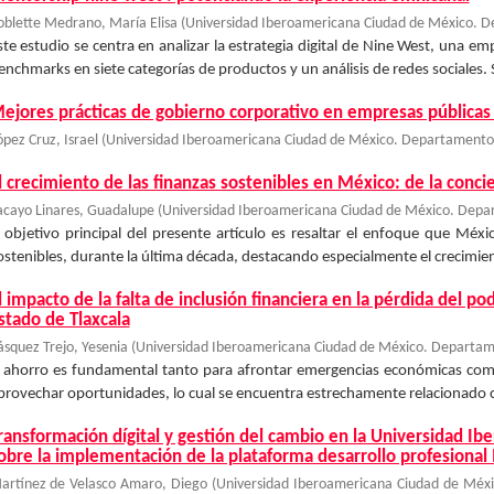
oblette Medrano, María Elisa
(
Universidad Iberoamericana Ciudad de México. D
ste estudio se centra en analizar la estrategia digital de Nine West, una em
enchmarks en siete categorías de productos y un análisis de redes sociales. 
ejores prácticas de gobierno corporativo en empresas públicas
ópez Cruz, Israel
(
Universidad Iberoamericana Ciudad de México. Departamento 
l crecimiento de las finanzas sostenibles en México: de la concie
acayo Linares, Guadalupe
(
Universidad Iberoamericana Ciudad de México. Depar
l objetivo principal del presente artículo es resaltar el enfoque que Méx
ostenibles, durante la última década, destacando especialmente el crecimien
l impacto de la falta de inclusión financiera en la pérdida del po
stado de Tlaxcala
ásquez Trejo, Yesenia
(
Universidad Iberoamericana Ciudad de México. Departame
l ahorro es fundamental tanto para afrontar emergencias económicas como 
provechar oportunidades, lo cual se encuentra estrechamente relacionado con
ransformación dígital y gestión del cambio en la Universidad Ib
obre la implementación de la plataforma desarrollo profesional 
artínez de Velasco Amaro, Diego
(
Universidad Iberoamericana Ciudad de Méxi