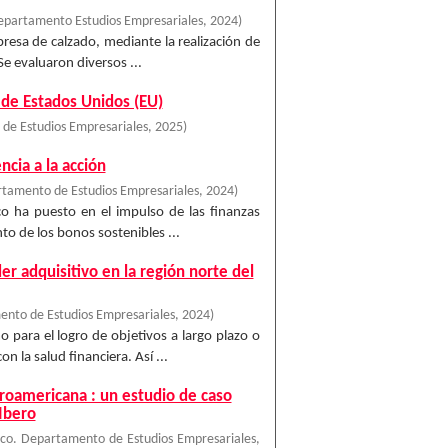
epartamento Estudios Empresariales
,
2024
)
presa de calzado, mediante la realización de
Se evaluaron diversos ...
 de Estados Unidos (EU)
de Estudios Empresariales
,
2025
)
ncia a la acción
tamento de Estudios Empresariales
,
2024
)
ico ha puesto en el impulso de las finanzas
to de los bonos sostenibles ...
der adquisitivo en la región norte del
nto de Estudios Empresariales
,
2024
)
para el logro de objetivos a largo plazo o
 la salud financiera. Así ...
eroamericana : un estudio de caso
Ibero
co. Departamento de Estudios Empresariales
,