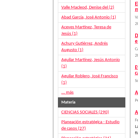
E
Valle Macleod, Denise del (2)
m
Abad García, José Antonio (1)
V
2
Aceves Martínez, Teresa de
Jesús (1)
D
e
Achury Gutiérrez, Andrés
C
Augusto (1)
2
Aguilar Martínez, Jesús Antonio
(1)
E
c
Aguilar Roblero, José Francisco
S
(1)
... más
A
P
Materia
CIENCIAS SOCIALES (290)
A
F
Planeación estratégica - Estudio
L
de casos (27)
f