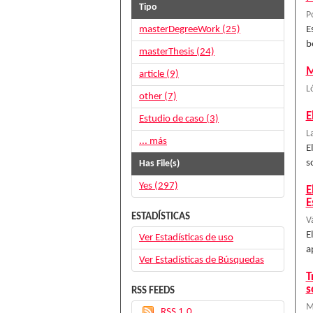
Tipo
P
masterDegreeWork (25)
E
b
masterThesis (24)
M
article (9)
L
other (7)
E
Estudio de caso (3)
L
... más
E
s
Has File(s)
Yes (297)
E
E
ESTADÍSTICAS
V
E
Ver Estadísticas de uso
a
Ver Estadísticas de Búsquedas
T
s
RSS FEEDS
M
RSS 1.0