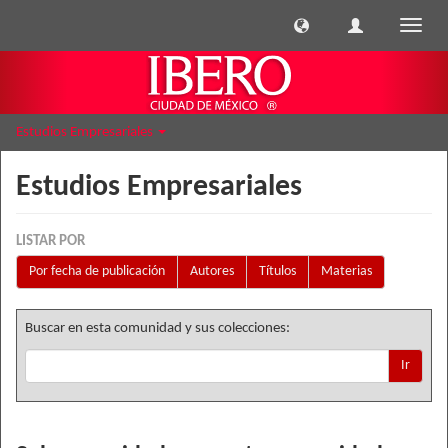
Cambi
naveg
Estudios Empresariales
Estudios Empresariales
LISTAR POR
Por fecha de publicación
Autores
Títulos
Materias
Buscar en esta comunidad y sus colecciones:
Ir