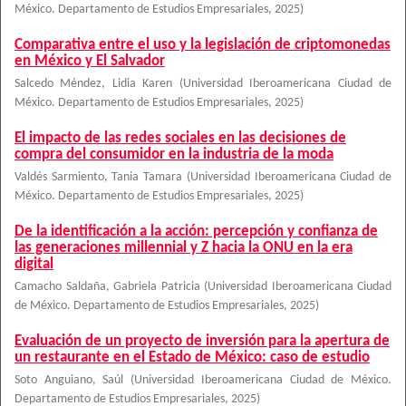
México. Departamento de Estudios Empresariales
,
2025
)
Comparativa entre el uso y la legislación de criptomonedas
en México y El Salvador
Salcedo Méndez, Lidia Karen
(
Universidad Iberoamericana Ciudad de
México. Departamento de Estudios Empresariales
,
2025
)
El impacto de las redes sociales en las decisiones de
compra del consumidor en la industria de la moda
Valdés Sarmiento, Tania Tamara
(
Universidad Iberoamericana Ciudad de
México. Departamento de Estudios Empresariales
,
2025
)
De la identificación a la acción: percepción y confianza de
las generaciones millennial y Z hacia la ONU en la era
digital
Camacho Saldaña, Gabriela Patricia
(
Universidad Iberoamericana Ciudad
de México. Departamento de Estudios Empresariales
,
2025
)
Evaluación de un proyecto de inversión para la apertura de
un restaurante en el Estado de México: caso de estudio
Soto Anguiano, Saúl
(
Universidad Iberoamericana Ciudad de México.
Departamento de Estudios Empresariales
,
2025
)