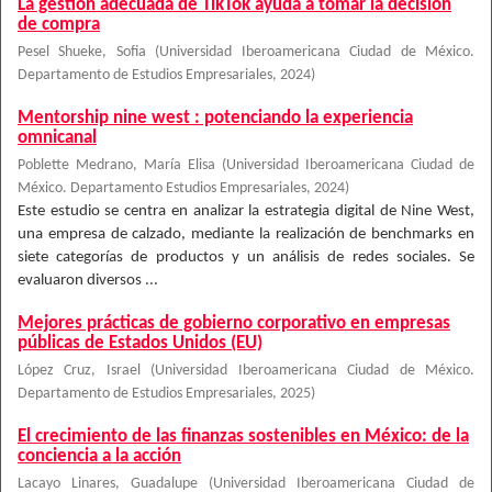
La gestión adecuada de TikTok ayuda a tomar la decisión
de compra
Pesel Shueke, Sofia
(
Universidad Iberoamericana Ciudad de México.
Departamento de Estudios Empresariales
,
2024
)
Mentorship nine west : potenciando la experiencia
omnicanal
Poblette Medrano, María Elisa
(
Universidad Iberoamericana Ciudad de
México. Departamento Estudios Empresariales
,
2024
)
Este estudio se centra en analizar la estrategia digital de Nine West,
una empresa de calzado, mediante la realización de benchmarks en
siete categorías de productos y un análisis de redes sociales. Se
evaluaron diversos ...
Mejores prácticas de gobierno corporativo en empresas
públicas de Estados Unidos (EU)
López Cruz, Israel
(
Universidad Iberoamericana Ciudad de México.
Departamento de Estudios Empresariales
,
2025
)
El crecimiento de las finanzas sostenibles en México: de la
conciencia a la acción
Lacayo Linares, Guadalupe
(
Universidad Iberoamericana Ciudad de