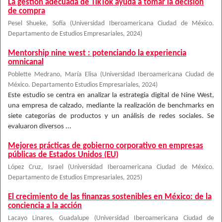
La gestión adecuada de TikTok ayuda a tomar la decisión
de compra
Pesel Shueke, Sofia
(
Universidad Iberoamericana Ciudad de México.
Departamento de Estudios Empresariales
,
2024
)
Mentorship nine west : potenciando la experiencia
omnicanal
Poblette Medrano, María Elisa
(
Universidad Iberoamericana Ciudad de
México. Departamento Estudios Empresariales
,
2024
)
Este estudio se centra en analizar la estrategia digital de Nine West,
una empresa de calzado, mediante la realización de benchmarks en
siete categorías de productos y un análisis de redes sociales. Se
evaluaron diversos ...
Mejores prácticas de gobierno corporativo en empresas
públicas de Estados Unidos (EU)
López Cruz, Israel
(
Universidad Iberoamericana Ciudad de México.
Departamento de Estudios Empresariales
,
2025
)
El crecimiento de las finanzas sostenibles en México: de la
conciencia a la acción
Lacayo Linares, Guadalupe
(
Universidad Iberoamericana Ciudad de