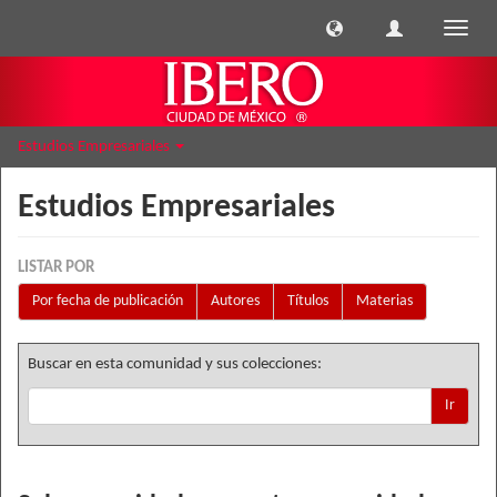
Cambi
naveg
Estudios Empresariales
Estudios Empresariales
LISTAR POR
Por fecha de publicación
Autores
Títulos
Materias
Buscar en esta comunidad y sus colecciones:
Ir