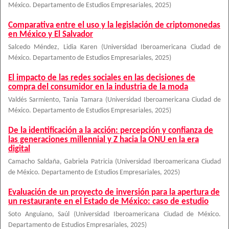
México. Departamento de Estudios Empresariales
,
2025
)
Comparativa entre el uso y la legislación de criptomonedas
en México y El Salvador
Salcedo Méndez, Lidia Karen
(
Universidad Iberoamericana Ciudad de
México. Departamento de Estudios Empresariales
,
2025
)
El impacto de las redes sociales en las decisiones de
compra del consumidor en la industria de la moda
Valdés Sarmiento, Tania Tamara
(
Universidad Iberoamericana Ciudad de
México. Departamento de Estudios Empresariales
,
2025
)
De la identificación a la acción: percepción y confianza de
las generaciones millennial y Z hacia la ONU en la era
digital
Camacho Saldaña, Gabriela Patricia
(
Universidad Iberoamericana Ciudad
de México. Departamento de Estudios Empresariales
,
2025
)
Evaluación de un proyecto de inversión para la apertura de
un restaurante en el Estado de México: caso de estudio
Soto Anguiano, Saúl
(
Universidad Iberoamericana Ciudad de México.
Departamento de Estudios Empresariales
,
2025
)