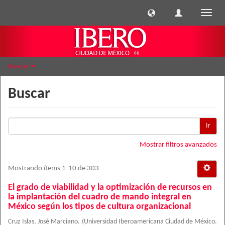
Cambi
naveg
Buscar
Buscar
Ir
Mostrar filtros avanzados
Mostrando ítems 1-10 de 303
El grado de viabilidad y la optimización de recursos en
la implantación del cuadro de mando integral en
México según los tipos de cultura organizacional
Cruz Islas, José Marciano.
(
Universidad Iberoamericana Ciudad de México.