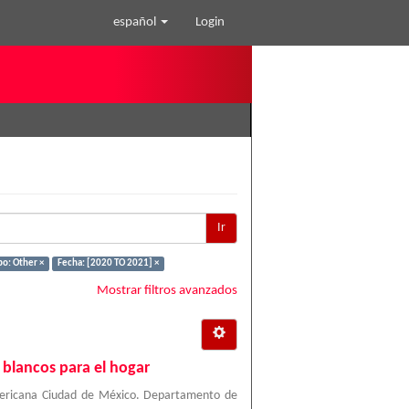
español
Login
Ir
po: Other ×
Fecha: [2020 TO 2021] ×
Mostrar filtros avanzados
 blancos para el hogar
mericana Ciudad de México. Departamento de