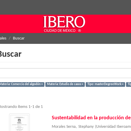
ales
Buscar
Buscar
Materia: Comercio del algodón ×
Materia: Estudio de casos ×
Tipo: masterDegreeWork ×
Ti
ostrando ítems 1-1 de 1
Sustentabilidad en la producción de
Morales Serna, Stephany
(
Universidad Iberoa