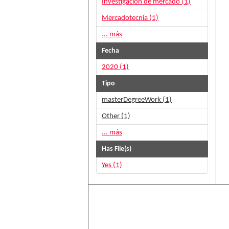
Investigación de mercado (1)
Mercadotecnia (1)
... más
Fecha
2020 (1)
Tipo
masterDegreeWork (1)
Other (1)
... más
Has File(s)
Yes (1)