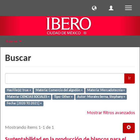
Cambi
naveg
Buscar
Buscar
Ir
Has File(s): true ×
Materia: Comercio del algodón ×
Materia: Mercadotecnia ×
Materia: CIENCIAS SOCIALES ×
Tipo: Other ×
Autor: Morales Serna, Stephany ×
Fecha: [2020 TO 2021] ×
Mostrar filtros avanzados
Mostrando ítems 1-1 de 1
Sustentabilidad en la producción de blancos para el