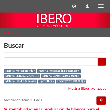
Cambi
naveg
Buscar
Buscar
Ir
Materia: Mercadotecnia ×
Materia: Investigación de mercado ×
Materia: CIENCIAS SOCIALES ×
Materia: Comercio del algodón ×
Materia: Estudio de casos ×
Tipo: Other ×
Fecha: [2020 TO 2021] ×
Mostrar filtros avanzados
Mostrando ítems 1-1 de 1
Sustentabilidad en la producción de blancos para el