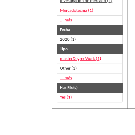
Investigación de mercado (1)
Mercadotecnia (1)
... más
Fecha
2020 (1)
Tipo
masterDegreeWork (1)
Other (1)
... más
Has File(s)
Yes (1)