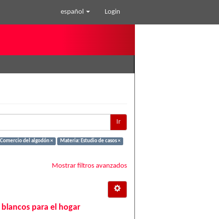
español
Login
Ir
 Comercio del algodón ×
Materia: Estudio de casos ×
Mostrar filtros avanzados
 blancos para el hogar