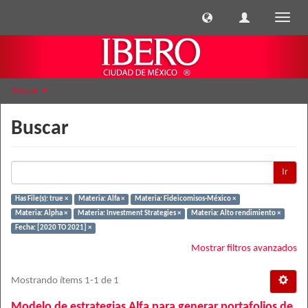
Cambi
naveg
Buscar
Buscar
Ir
Has File(s): true ×
Materia: Alfa ×
Materia: Fideicomisos-México ×
Materia: Alpha ×
Materia: Investment Strategies ×
Materia: Alto rendimiento ×
Fecha: [2020 TO 2021] ×
Mostrar filtros avanzados
Mostrando ítems 1-1 de 1
Modelo de estrategias Alfa para generar portafolios de