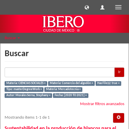
Cambi
naveg
Buscar
Buscar
Ir
Materia: CIENCIAS SOCIALES ×
Materia: Comercio del algodón ×
Has File(s): true ×
Tipo: masterDegreeWork ×
Materia: Mercadotecnia ×
Autor: Morales Serna, Stephany ×
Fecha: [2020 TO 2021] ×
Mostrar filtros avanzados
Mostrando ítems 1-1 de 1
Sustentabilidad en la producción de blancos para el