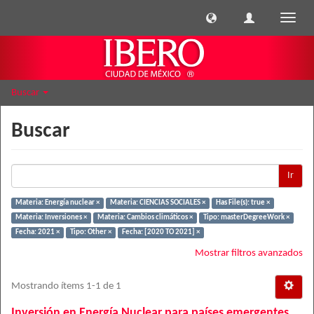
Cambi
naveg
Buscar
Buscar
Ir
Materia: Energía nuclear ×
Materia: CIENCIAS SOCIALES ×
Has File(s): true ×
Materia: Inversiones ×
Materia: Cambios climáticos ×
Tipo: masterDegreeWork ×
Fecha: 2021 ×
Tipo: Other ×
Fecha: [2020 TO 2021] ×
Mostrar filtros avanzados
Mostrando ítems 1-1 de 1
Inversión en Energía Nuclear para países emergentes