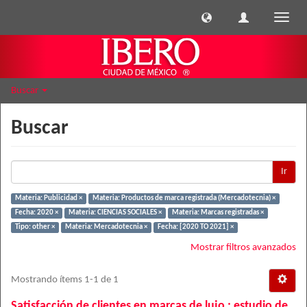
Cambi
naveg
Buscar
Buscar
Ir
Materia: Publicidad ×
Materia: Productos de marca registrada (Mercadotecnia) ×
Fecha: 2020 ×
Materia: CIENCIAS SOCIALES ×
Materia: Marcas registradas ×
Tipo: other ×
Materia: Mercadotecnia ×
Fecha: [2020 TO 2021] ×
Mostrar filtros avanzados
Mostrando ítems 1-1 de 1
Satisfacción de clientes en marcas de lujo : estudio de