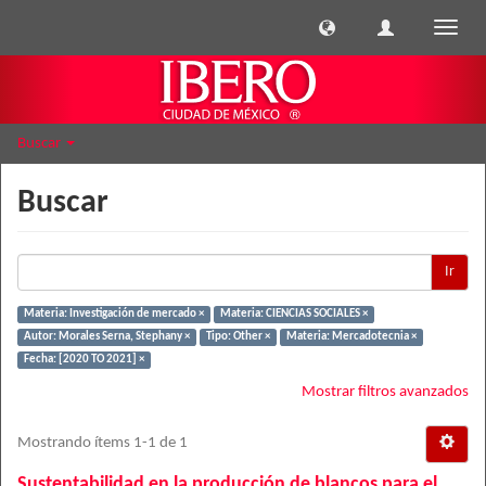
Cambi
naveg
Buscar
Buscar
Ir
Materia: Investigación de mercado ×
Materia: CIENCIAS SOCIALES ×
Autor: Morales Serna, Stephany ×
Tipo: Other ×
Materia: Mercadotecnia ×
Fecha: [2020 TO 2021] ×
Mostrar filtros avanzados
Mostrando ítems 1-1 de 1
Sustentabilidad en la producción de blancos para el