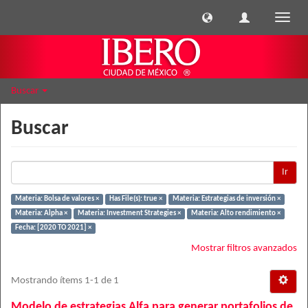
Cambi
naveg
Buscar
Buscar
Ir
Materia: Bolsa de valores ×
Has File(s): true ×
Materia: Estrategias de inversión ×
Materia: Alpha ×
Materia: Investment Strategies ×
Materia: Alto rendimiento ×
Fecha: [2020 TO 2021] ×
Mostrar filtros avanzados
Mostrando ítems 1-1 de 1
Modelo de estrategias Alfa para generar portafolios de