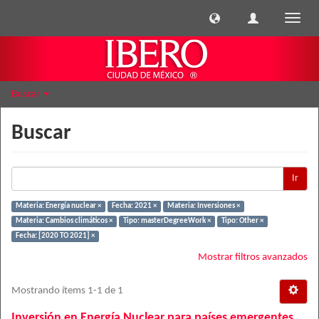
Cambi
naveg
Buscar
Buscar
Ir
Materia: Energía nuclear ×
Fecha: 2021 ×
Materia: Inversiones ×
Materia: Cambios climáticos ×
Tipo: masterDegreeWork ×
Tipo: Other ×
Fecha: [2020 TO 2021] ×
Mostrar filtros avanzados
Mostrando ítems 1-1 de 1
Inversión en Energía Nuclear para países emergentes