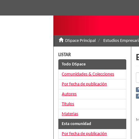
DSpace Principal
Estudios Empresari
LISTAR
Todo DSpace
Comunidades & Colecciones
Por fecha de publicación
Autores
A
Títulos
Materias
M
Esta comunidad
Por fecha de publicación