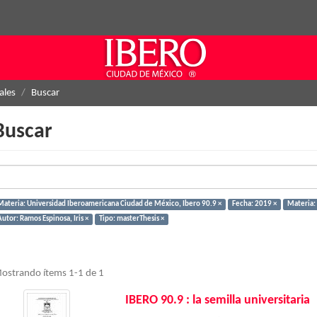
ales
Buscar
Buscar
Materia: Universidad Iberoamericana Ciudad de México, Ibero 90.9 ×
Fecha: 2019 ×
Materia: 
utor: Ramos Espinosa, Iris ×
Tipo: masterThesis ×
ostrando ítems 1-1 de 1
IBERO 90.9 : la semilla universitaria