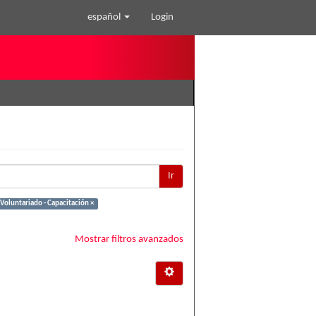
español
Login
Ir
Voluntariado - Capacitación ×
Mostrar filtros avanzados