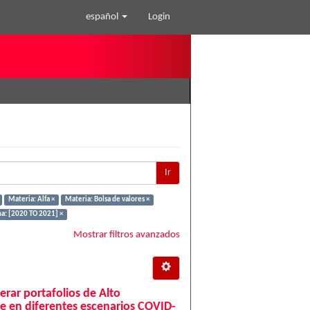
español
Login
Ir
Materia: Alfa ×
Materia: Bolsa de valores ×
a: [2020 TO 2021] ×
Mostrar filtros avanzados
erar portafolios de Alto
e en diferentes escenarios COVID-