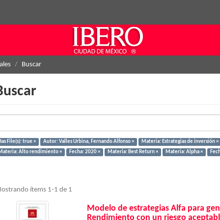
ales
Buscar
Buscar
as File(s): true ×
Autor: Valles Urbina, Fernando Alfonso ×
Materia: Estrategias de inversión ×
Materia: Alto rendimiento ×
Fecha: 2020 ×
Materia: Best Return ×
Materia: Alpha ×
Fech
ostrando ítems 1-1 de 1
Modelo de estrategias Alfa para gen
Rendimiento con un riesgo aceptabl