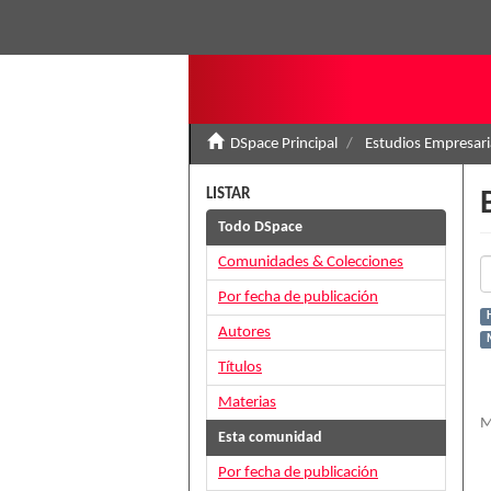
DSpace Principal
Estudios Empresari
LISTAR
Todo DSpace
Comunidades & Colecciones
Por fecha de publicación
H
Autores
Títulos
Materias
M
Esta comunidad
Por fecha de publicación