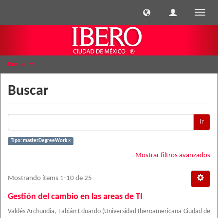
Cambi
naveg
Buscar
Buscar
Ir
Tipo: masterDegreeWork ×
Mostrar filtros avanzados
Mostrando ítems 1-10 de 25
Gestión del cambio en las areas de TI
Valdés Archundia, Fabián Eduardo
(
Universidad Iberoamericana Ciudad de