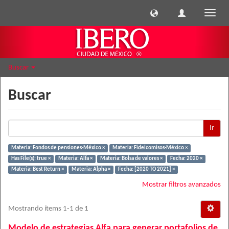
Cambi
naveg
Buscar
Buscar
Ir
Materia: Fondos de pensiones-México ×
Materia: Fideicomisos-México ×
Has File(s): true ×
Materia: Alfa ×
Materia: Bolsa de valores ×
Fecha: 2020 ×
Materia: Best Return ×
Materia: Alpha ×
Fecha: [2020 TO 2021] ×
Mostrar filtros avanzados
Mostrando ítems 1-1 de 1
Modelo de estrategias Alfa para generar portafolios de