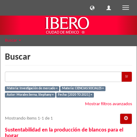
Cambi
naveg
Buscar
Buscar
Ir
Materia: Investigación de mercado ×
Materia: CIENCIAS SOCIALES ×
Autor: Morales Serna, Stephany ×
Fecha: [2020 TO 2021] ×
Mostrar filtros avanzados
Mostrando ítems 1-1 de 1
Sustentabilidad en la producción de blancos para el
hogar