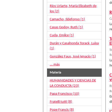
d
Ríos Uriarte, María Elizabeth de
los (2)
R
C
Camacho, Ildefonso (1)
L
Casas Godoy, Ruth (1)
r
Cuda, Emilce (1)
T
Durán y Casahonda Torack, Luisa
E
(1)
So
R
González Faus, José Ignacio (1)
L
... más
h
Materia
C
v
HUMANIDADES Y CIENCIAS DE
LA CONDUCTA (23)
R
R
Papa Francisco (10)
E
Fratelli tutti (8)
d
Pope Francis (8)
L