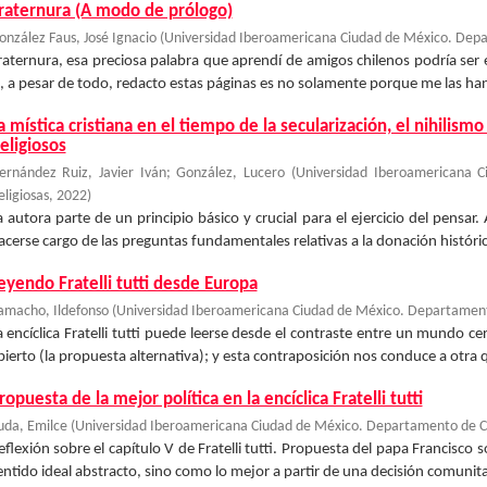
raternura (A modo de prólogo)
onzález Faus, José Ignacio
(
Universidad Iberoamericana Ciudad de México. Depar
raternura, esa preciosa palabra que aprendí de amigos chilenos podría ser 
i, a pesar de todo, redacto estas páginas es no solamente porque me las han 
a mística cristiana en el tiempo de la secularización, el nihilis
eligiosos
ernández Ruiz, Javier Iván
;
González, Lucero
(
Universidad Iberoamericana 
eligiosas
,
2022
)
a autora parte de un principio básico y crucial para el ejercicio del pensar.
acerse cargo de las preguntas fundamentales relativas a la donación histórica
eyendo Fratelli tutti desde Europa
amacho, Ildefonso
(
Universidad Iberoamericana Ciudad de México. Departamento
a encíclica Fratelli tutti puede leerse desde el contraste entre un mundo 
bierto (la propuesta alternativa); y esta contraposición nos conduce a otra qu
ropuesta de la mejor política en la encíclica Fratelli tutti
uda, Emilce
(
Universidad Iberoamericana Ciudad de México. Departamento de Ci
eflexión sobre el capítulo V de Fratelli tutti. Propuesta del papa Francisco
entido ideal abstracto, sino como lo mejor a partir de una decisión comunita