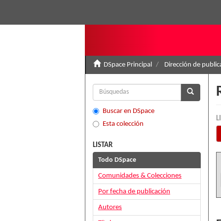
DSpace Principal
Dirección de public
Buscar en DSpace
L
Esta colección
LISTAR
Todo DSpace
Comunidades & Colecciones
Por fecha de publicación
Autores