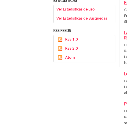
ESTADÍSTICAS
F
Ver Estadísticas de uso
G
F
Ver Estadísticas de Búsquedas
S
RSS FEEDS
L
R
RSS 1.0
H
RSS 2.0
R
L
Atom
h
L
C
L
a
P
C
R
s