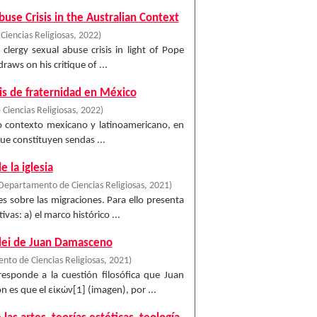
use Crisis in the Australian Context
iencias Religiosas
,
2022
)
lergy sexual abuse crisis in light of Pope
draws on his critique of ...
isis de fraternidad en México
iencias Religiosas
,
2022
)
stro contexto mexicano y latinoamericano, en
que constituyen sendas ...
 la iglesia
Departamento de Ciencias Religiosas
,
2021
)
es sobre las migraciones. Para ello presenta
s: a) el marco histórico ...
Fidei de Juan Damasceno
to de Ciencias Religiosas
,
2021
)
esponde a la cuestión filosófica que Juan
 es que el εἰκών[1] (imagen), por ...