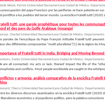
dodé Sikossi, Patrick
(
Universidad Iberoamericana Ciudad de México. Departamen
a preocupación del papa Francisco por las periferias se hace patente en sus
el pontífice a los pueblos del tercer mundo. La encíclica Fratelli tutti (2020) 
ratelli tutti, une parole prophétique pour toutes les communau
ord et des pays du Golfe Arabique (moanga)
ayrouz, Charbel
(
Universidad Iberoamericana Ciudad de México. Departamento de
es paroles de l’encyclique du Pape François intitulée Fratelli tutti peuv
œur des différentes composantes “multi-pluralistes”[1] de la région du Moye
mportance of Fratelli tutti in India. Bridging and Moving Beyond
onteiro, Evelyn
(
Universidad Iberoamericana Ciudad de México. Departamento d
e are all connected: my acts or lack, thereof impact the life of the “othe
enophobia and conflicts. Most people worldwide are caught in the whirlpool 
onflictos y armonía: análisis comparativo de la encíclica Fratelli t
hina
eynard, Thierry
(
Universidad Iberoamericana Ciudad de México. Departamento d
ntre los diversos discursos examinados en la encíclica Fratelli tutti (2020) d
l liberalismo económico y al populismo político, pero la palabra comunismo n