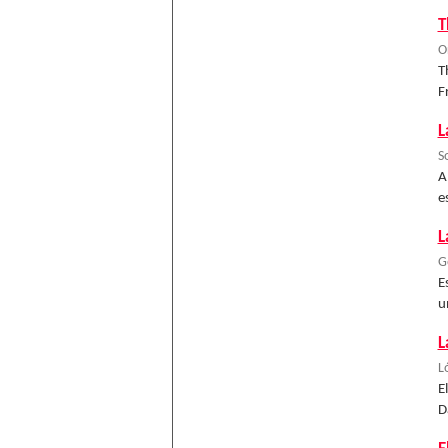
T
O
T
F
L
So
A
e
L
G
E
u
L
L
E
D