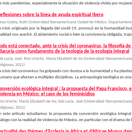
e más pandemias, especialmente la situación de violencia vivida por mujeres
eflexiones sobre la línea de ayuda espiritual Ibero
asas Godoy, Ruth
(
Universidad Iberoamericana Ciudad de México. Departamento 
a crisis originada por la llegada del covid-19, provocó en la humanidad i
ealidad nos acechó. El aislamiento social o bien la convivencia obligada, trajo 
odo está conectado. ante la crisis del coronavirus, la filosofía de 
llacuría como fundamento de la teología de la ecología integral
ls Lucia, José
;
Ríos Uriarte, María Elizabeth de los
(
Universidad Iberoamericana
eligiosas
,
2021
)
a crisis del coronavirus ha golpeado con dureza a la humanidad y ha plante
umano que afectan a múltiples disciplinas. La antropología teológica es una de
onversión ecológica integral : la propuesta del Papa Francisco, e
iolencia en México: el caso de los feminicidios
íos Uriarte, María Elizabeth de los
;
Sols Lucia, José
(
Universidad Iberoamericana
eligiosas
,
2021
)
n este artículo estudiamos la propuesta de conversión ecológica integral
iálogo con la realidad de violencia de México, en particular con el drama de 
’actualité des thèmes d’Ecclesia in Africa et d’Africae Munus dans 