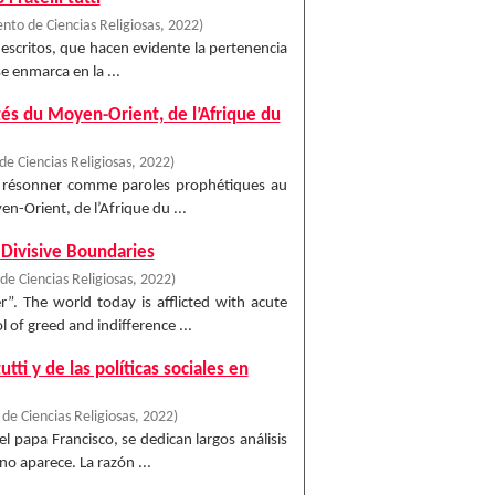
to de Ciencias Religiosas
,
2022
)
 escritos, que hacen evidente la pertenencia
se enmarca en la ...
tés du Moyen-Orient, de l’Afrique du
 Ciencias Religiosas
,
2022
)
ent résonner comme paroles prophétiques au
n-Orient, de l’Afrique du ...
 Divisive Boundaries
e Ciencias Religiosas
,
2022
)
r”. The world today is afflicted with acute
of greed and indifference ...
utti y de las políticas sociales en
e Ciencias Religiosas
,
2022
)
el papa Francisco, se dedican largos análisis
o aparece. La razón ...