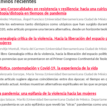
nvíos recientes
rans-Corporalidades en resistencia y resiliencia: hacia una cuiri
topía/distopía en tiempos de pandemia
éndez Montoya, Ángel Francisco
(
Universidad Iberoamericana Ciudad de México
nte los extremos tanto distópicos como utópicos que han surgido duran
020, este artículo propone una tercera alternativa, desde un horizonte teológi
enealogía crítica de la violencia. Hacia la liberación del espacio 
ujeres
ervitje Montull, María del Carmen
(
Universidad Iberoamericana Ciudad de Méxic
l libro Genealogía crítica de la violencia, hacia la liberación del espacio polí
as ponencias que se presentaron en el Primer Congreso Continental de Teolog
ística, contemplación y Covid-19. la experiencia de la vida
alenzuela Gorozpe, María Teresa
(
Universidad Iberoamericana Ciudad de México
ste artículo sugiere algunas coincidencias entre dos épocas: el tiempo en qu
eriodo actual. Ambas muestran alternativas espirituales en las que se propon
a pandemia: una epifanía de la violencia hacia las mujeres
ojas Salazar, Marilú
(
Universidad Iberoamericana Ciudad de México. Departament
a pandemia es un acto epifánico que reveló las “otras” pandemias como una 