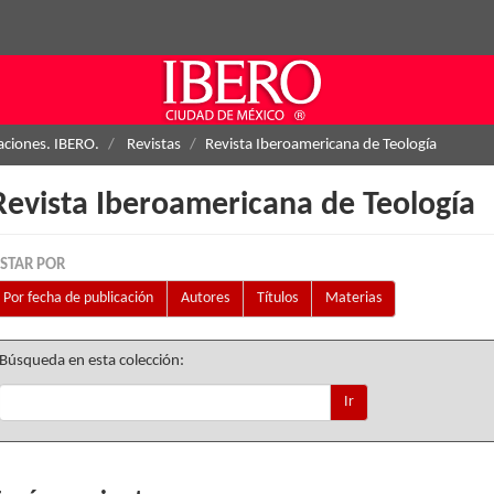
aciones. IBERO.
Revistas
Revista Iberoamericana de Teología
Revista Iberoamericana de Teología
ISTAR POR
Por fecha de publicación
Autores
Títulos
Materias
Búsqueda en esta colección:
Ir