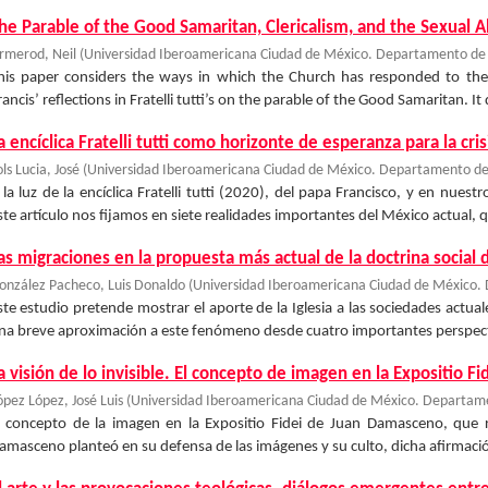
he Parable of the Good Samaritan, Clericalism, and the Sexual Ab
rmerod, Neil
(
Universidad Iberoamericana Ciudad de México. Departamento de C
his paper considers the ways in which the Church has responded to the c
rancis’ reflections in Fratelli tutti’s on the parable of the Good Samaritan. It 
a encíclica Fratelli tutti como horizonte de esperanza para la cr
ls Lucia, José
(
Universidad Iberoamericana Ciudad de México. Departamento de C
 la luz de la encíclica Fratelli tutti (2020), del papa Francisco, y en nue
ste artículo nos fijamos en siete realidades importantes del México actual, 
as migraciones en la propuesta más actual de la doctrina social de
onzález Pacheco, Luis Donaldo
(
Universidad Iberoamericana Ciudad de México. 
ste estudio pretende mostrar el aporte de la Iglesia a las sociedades actual
na breve aproximación a este fenómeno desde cuatro importantes perspectiva
a visión de lo invisible. El concepto de imagen en la Expositio 
ópez López, José Luis
(
Universidad Iberoamericana Ciudad de México. Departamen
l concepto de la imagen en la Expositio Fidei de Juan Damasceno, que r
amasceno planteó en su defensa de las imágenes y su culto, dicha afirmación