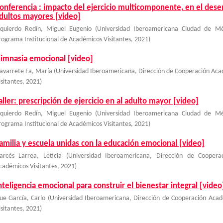
onferencia : impacto del ejercicio multicomponente, en el desem
dultos mayores [video]
zquierdo Redín, Miguel Eugenio
(
Universidad Iberoamericana Ciudad de Mé
rograma Institucional de Académicos Visitantes
,
2021
)
imnasia emocional [video]
avarrete Fa, María
(
Universidad Iberoamericana, Dirección de Cooperación Aca
isitantes
,
2021
)
aller: prescripción de ejercicio en al adulto mayor [video]
zquierdo Redín, Miguel Eugenio
(
Universidad Iberoamericana Ciudad de Mé
rograma Institucional de Académicos Visitantes
,
2021
)
amilia y escuela unidas con la educación emocional [video]
arcés Larrea, Leticia
(
Universidad Iberoamericana, Dirección de Coopera
cadémicos Visitantes
,
2021
)
nteligencia emocional para construir el bienestar integral [video
ue García, Carlo
(
Universidad Iberoamericana, Dirección de Cooperación Acad
isitantes
,
2021
)