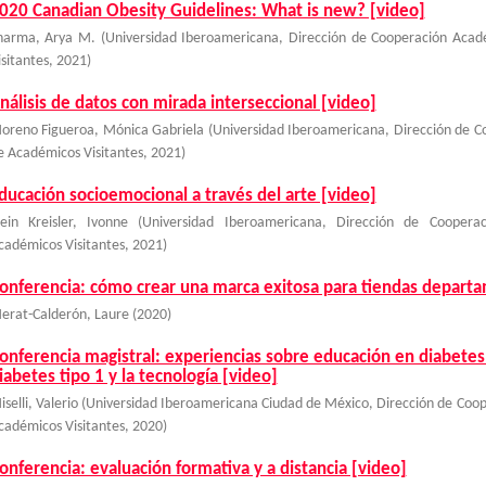
020 Canadian Obesity Guidelines: What is new? [video]
harma, Arya M.
(
Universidad Iberoamericana, Dirección de Cooperación Acad
isitantes
,
2021
)
nálisis de datos con mirada interseccional [video]
oreno Figueroa, Mónica Gabriela
(
Universidad Iberoamericana, Dirección de C
e Académicos Visitantes
,
2021
)
ducación socioemocional a través del arte [video]
lein Kreisler, Ivonne
(
Universidad Iberoamericana, Dirección de Coopera
cadémicos Visitantes
,
2021
)
onferencia: cómo crear una marca exitosa para tiendas departa
erat-Calderón, Laure
(
2020
)
onferencia magistral: experiencias sobre educación en diabetes 
iabetes tipo 1 y la tecnología [video]
selli, Valerio
(
Universidad Iberoamericana Ciudad de México, Dirección de Coop
cadémicos Visitantes
,
2020
)
onferencia: evaluación formativa y a distancia [video]