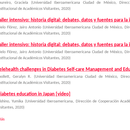
oureiro, Graciela
(
Universidad Iberoamericana Ciudad de México, Direc
nstitucional de Académicos Visitantes
,
2020
)
aller intensivo: historia digital: debates, datos y fuentes para la
elo Flórez, Jairo Antonio
(
Universidad Iberoamericana Ciudad de México, Di
nstitucional de Académicos Visitantes
,
2020
)
aller intensivo: historia digital: debates, datos y fuentes para la
elo Flórez, Jairo Antonio
(
Universidad Iberoamericana Ciudad de México, Di
nstitucional de Académicos Visitantes
,
2020
)
elehealth challenges in Diabetes Self-care Management and Ed
pollett, Geralyn R.
(
Universidad Iberoamericana Ciudad de México, Dire
nstitucional de Académicos Visitantes
,
2020
)
iabetes education in Japan [video]
ishino, Yumika
(
Universidad Iberoamericana, Dirección de Cooperación Acad
isitantes
,
2020
)
ás