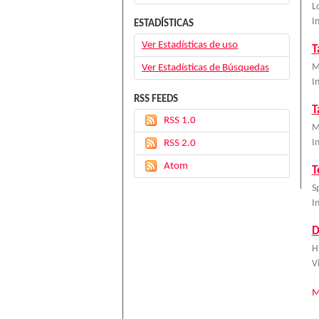
L
I
ESTADÍSTICAS
Ver Estadísticas de uso
T
Ver Estadísticas de Búsquedas
M
I
RSS FEEDS
T
RSS 1.0
M
RSS 2.0
I
Atom
T
S
I
D
H
V
M