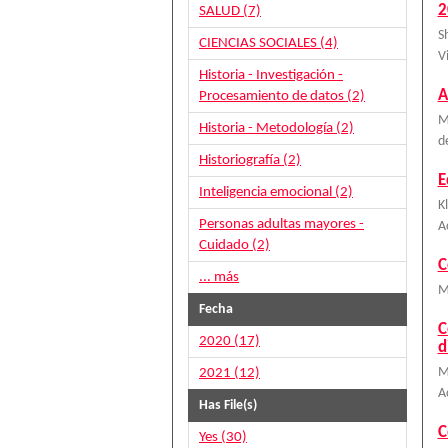
2
SALUD (7)
S
CIENCIAS SOCIALES (4)
V
Historia - Investigación -
A
Procesamiento de datos (2)
M
Historia - Metodología (2)
d
Historiografía (2)
E
Inteligencia emocional (2)
K
Personas adultas mayores -
A
Cuidado (2)
C
... más
M
Fecha
C
2020 (17)
d
2021 (12)
Mi
A
Has File(s)
C
Yes (30)