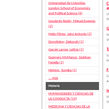
Universidad de Columbia,
C
a
London School of Economics
and Political Science (6)
I
P
Izquierdo Redín, Miguel Eugenio
(2)
G
Melo Flórez, Jairo Antonio (2)
N
V
Dorotinksy, Deborah (1)
T
Garcés Larrea, Leticia (1)
I
Guerrero McManus, Siobhan
P
Fenella (1)
F
Hishino, Yumika (1)
G
... más
A
Materia
I
HUMANIDADES Y CIENCIAS DE
H
LA CONDUCTA (19)
V
MEDICINA Y CIENCIAS DE LA