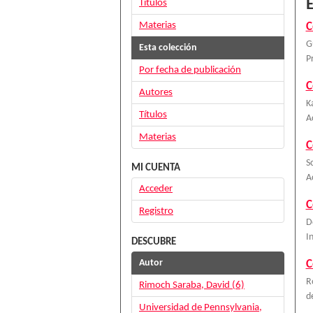
E
Títulos
Materias
C
G
Esta colección
P
Por fecha de publicación
C
Autores
K
Títulos
A
Materias
C
S
MI CUENTA
A
Acceder
C
Registro
D
I
DESCUBRE
Autor
C
R
Rimoch Saraba, David (6)
d
Universidad de Pennsylvania,