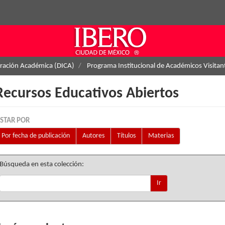
eración Académica (DICA)
Programa Institucional de Académicos Visitan
Recursos Educativos Abiertos
ISTAR POR
Por fecha de publicación
Autores
Títulos
Materias
Búsqueda en esta colección:
Ir