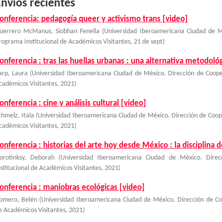
nvíos recientes
onferencia: pedagogía queer y activismo trans [video]
uerrero McManus, Siobhan Fenella
(
Universidad Iberoamericana Ciudad de M
rograma Institucional de Académicos Visitantes
,
21 de sept
)
onferencia : tras las huellas urbanas : una alternativa metodológ
arp, Laura
(
Universidad Iberoamericana Ciudad de México. Dirección de Coope
cadémicos Visitantes
,
2021
)
onferencia : cine y análisis cultural [video]
chmelz, Itala
(
Universidad Iberoamericana Ciudad de México. Dirección de Coop
cadémicos Visitantes
,
2021
)
onferencia : historias del arte hoy desde México : la disciplina 
orotinksy, Deborah
(
Universidad Iberoamericana Ciudad de México. Dire
nstitucional de Académicos Visitantes
,
2021
)
onferencia : maniobras ecológicas [video]
omero, Belén
(
Universidad Iberoamericana Ciudad de México. Dirección de Co
e Académicos Visitantes
,
2021
)