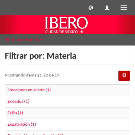
Cambi
naveg
Filtrar por: Materia
Filtrar por: Materia
Mostrando ítems 11-20 de 19
Emociones en el arte (1)
Exiliados (1)
Exilio (1)
Expatriación (1)