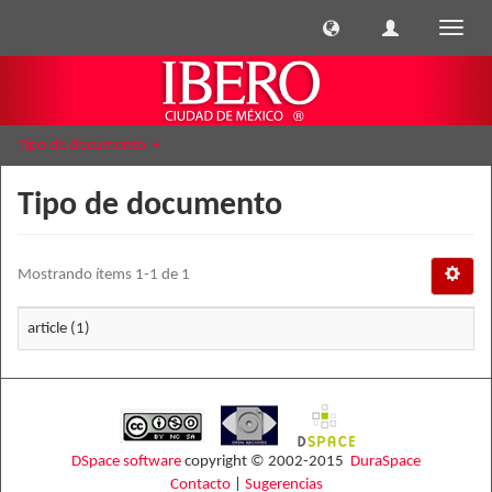
Cambi
naveg
Tipo de documento
Tipo de documento
Mostrando ítems 1-1 de 1
article (1)
DSpace software
copyright © 2002-2015
DuraSpace
Contacto
|
Sugerencias