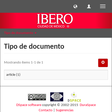
Cambi
naveg
Tipo de documento
Tipo de documento
Mostrando ítems 1-1 de 1
article (1)
DSpace software
copyright © 2002-2015
DuraSpace
Contacto
|
Sugerencias