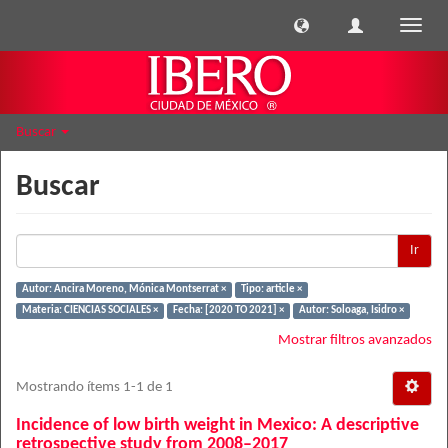
Cambi
naveg
Buscar
Buscar
Ir
Autor: Ancira Moreno, Mónica Montserrat ×
Tipo: article ×
Materia: CIENCIAS SOCIALES ×
Fecha: [2020 TO 2021] ×
Autor: Soloaga, Isidro ×
Mostrar filtros avanzados
Mostrando ítems 1-1 de 1
Incidence of low birth weight in Mexico: A descriptive
retrospective study from 2008–2017