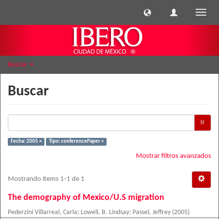
Cambi
naveg
Buscar
Buscar
Ir
Fecha: 2005 ×
Tipo: conferencePaper ×
Mostrar filtros avanzados
Mostrando ítems 1-1 de 1
The demography of Mexico/U.S migration
Pederzini Villarreal, Carla
;
Lowell, B. Lindsay
;
Passel, Jeffrey
(
2005
)