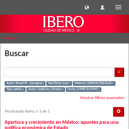
Cambi
naveg
Buscar
Buscar
Ir
Autor: Kessel M., Georgina ×
Has File(s): true ×
Materia: CIENCIAS SOCIALES ×
Tipo: article ×
Autor: Gutiérrez, Octavio ×
Fecha: [1998 TO 1999] ×
Mostrar filtros avanzados
Mostrando ítems 1-1 de 1
Apertura y crecimiento en México: apuntes para una
política económica de Estado