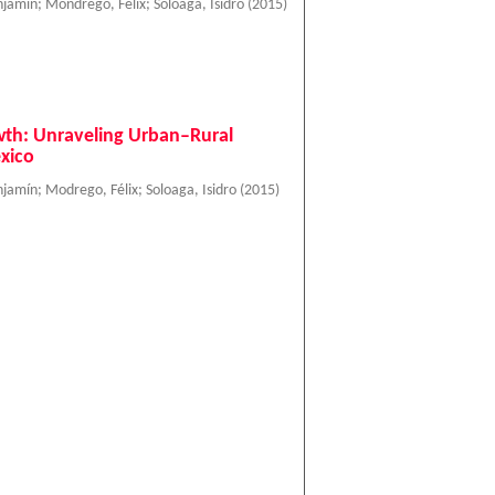
njamín
;
Mondrego, Félix
;
Soloaga, Isidro
(
2015
)
rowth: Unraveling Urban–Rural
xico
njamín
;
Modrego, Félix
;
Soloaga, Isidro
(
2015
)