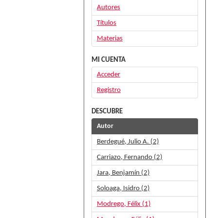
Autores
Títulos
Materias
MI CUENTA
Acceder
Registro
DESCUBRE
Autor
Berdegué, Julio A. (2)
Carriazo, Fernando (2)
Jara, Benjamín (2)
Soloaga, Isidro (2)
Modrego, Félix (1)