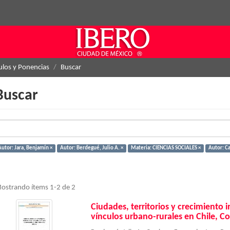
ulos y Ponencias
Buscar
Buscar
Autor: Jara, Benjamín ×
Autor: Berdegué, Julio A. ×
Materia: CIENCIAS SOCIALES ×
Autor: Ca
ostrando ítems 1-2 de 2
Ciudades, territorios y crecimiento 
vínculos urbano-rurales en Chile, C