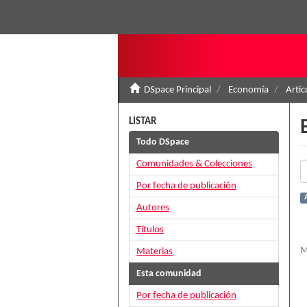
DSpace Principal
Economía
Artíc
LISTAR
Todo DSpace
Comunidades & Colecciones
Por fecha de publicación
Autores
Títulos
M
Materias
Esta comunidad
Por fecha de publicación