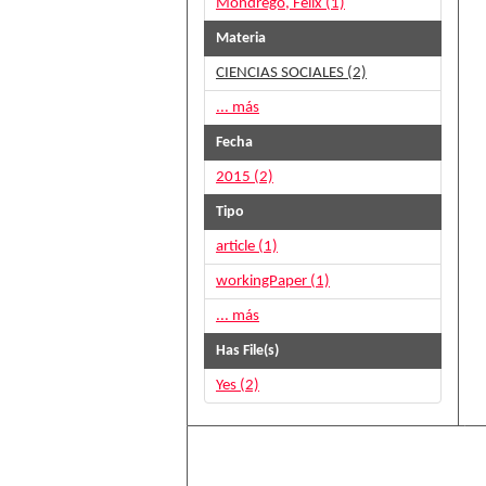
Mondrego, Félix (1)
Materia
CIENCIAS SOCIALES (2)
... más
Fecha
2015 (2)
Tipo
article (1)
workingPaper (1)
... más
Has File(s)
Yes (2)