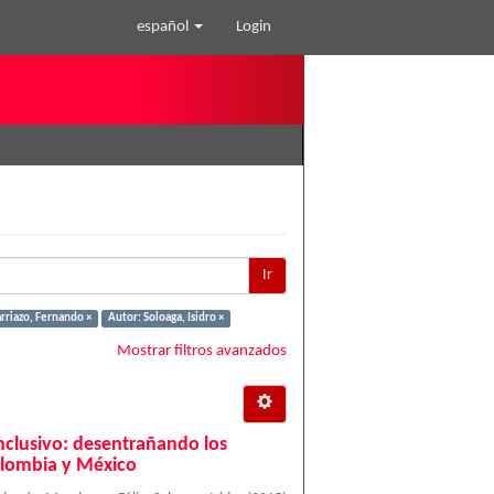
español
Login
Ir
rriazo, Fernando ×
Autor: Soloaga, Isidro ×
Mostrar filtros avanzados
inclusivo: desentrañando los
olombia y México