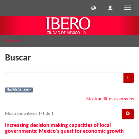
Cambi
naveg
Buscar
Buscar
Ir
Has File(s): false ×
Mostrar filtros avanzados
Mostrando ítems 1-1 de 1
Increasing decision making capacities of local
governments: Mexico’s quest for economic growth