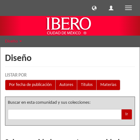
Cambi
naveg
Diseño
Diseño
LISTAR POR
Por fecha de publicación
Autores
Títulos
Materias
Buscar en esta comunidad y sus colecciones:
Ir