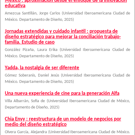
México : aproximación desde el enfoque de la innovación
educativa
Amezcua Santillán, Jorge Carlos
(
Universidad Iberoamericana Ciudad de
México. Departamento de Diseño
,
2025
)
Jornadas extendidas y cuidado infantil : propuesta de
diseño estratégico para mejorar la conciliación trabajo-
familia. Estudio de caso
González Pizaña, Laura Erika
(
Universidad Iberoamericana Ciudad de
México. Departamento de Diseño
,
2025
)
Yadda, la nostalgia de ser diferente
Gómez Soberanis, Daniel Jesús
(
Universidad Iberoamericana Ciudad de
México. Departamento de Diseño
,
2025
)
Una nueva experiencia de cine para la generación Alfa
Villa Albarrán, Sofia de
(
Universidad Iberoamericana Ciudad de México,
Departamento de Diseño
,
2025
)
Chia Envy : reestructura de un modelo de negocios por
medio del diseño estratégico
Olvera García, Alejandra
(
Universidad Iberoamericana Ciudad de México.