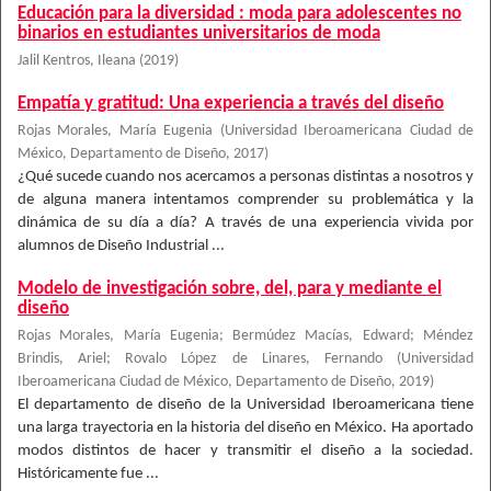
Educación para la diversidad : moda para adolescentes no
binarios en estudiantes universitarios de moda
Jalil Kentros, Ileana
(
2019
)
Empatía y gratitud: Una experiencia a través del diseño
Rojas Morales, María Eugenia
(
Universidad Iberoamericana Ciudad de
México, Departamento de Diseño
,
2017
)
¿Qué sucede cuando nos acercamos a personas distintas a nosotros y
de alguna manera intentamos comprender su problemática y la
dinámica de su día a día? A través de una experiencia vivida por
alumnos de Diseño Industrial ...
Modelo de investigación sobre, del, para y mediante el
diseño
Rojas Morales, María Eugenia
;
Bermúdez Macías, Edward
;
Méndez
Brindis, Ariel
;
Rovalo López de Linares, Fernando
(
Universidad
Iberoamericana Ciudad de México, Departamento de Diseño
,
2019
)
El departamento de diseño de la Universidad Iberoamericana tiene
una larga trayectoria en la historia del diseño en México. Ha aportado
modos distintos de hacer y transmitir el diseño a la sociedad.
Históricamente fue ...