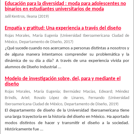
Educación para la diversidad : moda para adolescentes no
binarios en estudiantes universitarios de moda
Jalil Kentros, Ileana
(
2019
)
Empatía y gratitud: Una experiencia a través del diseño
Rojas Morales, María Eugenia
(
Universidad Iberoamericana Ciudad de
México, Departamento de Diseño
,
2017
)
¿Qué sucede cuando nos acercamos a personas distintas a nosotros y
de alguna manera intentamos comprender su problemática y la
dinámica de su día a día? A través de una experiencia vivida por
alumnos de Diseño Industrial ...
Modelo de investigación sobre, del, para y mediante el
diseño
Rojas Morales, María Eugenia
;
Bermúdez Macías, Edward
;
Méndez
Brindis, Ariel
;
Rovalo López de Linares, Fernando
(
Universidad
Iberoamericana Ciudad de México, Departamento de Diseño
,
2019
)
El departamento de diseño de la Universidad Iberoamericana tiene
una larga trayectoria en la historia del diseño en México. Ha aportado
modos distintos de hacer y transmitir el diseño a la sociedad.
Históricamente fue ...