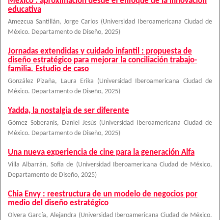
México : aproximación desde el enfoque de la innovación
educativa
Amezcua Santillán, Jorge Carlos
(
Universidad Iberoamericana Ciudad de
México. Departamento de Diseño
,
2025
)
Jornadas extendidas y cuidado infantil : propuesta de
diseño estratégico para mejorar la conciliación trabajo-
familia. Estudio de caso
González Pizaña, Laura Erika
(
Universidad Iberoamericana Ciudad de
México. Departamento de Diseño
,
2025
)
Yadda, la nostalgia de ser diferente
Gómez Soberanis, Daniel Jesús
(
Universidad Iberoamericana Ciudad de
México. Departamento de Diseño
,
2025
)
Una nueva experiencia de cine para la generación Alfa
Villa Albarrán, Sofia de
(
Universidad Iberoamericana Ciudad de México,
Departamento de Diseño
,
2025
)
Chia Envy : reestructura de un modelo de negocios por
medio del diseño estratégico
Olvera García, Alejandra
(
Universidad Iberoamericana Ciudad de México.