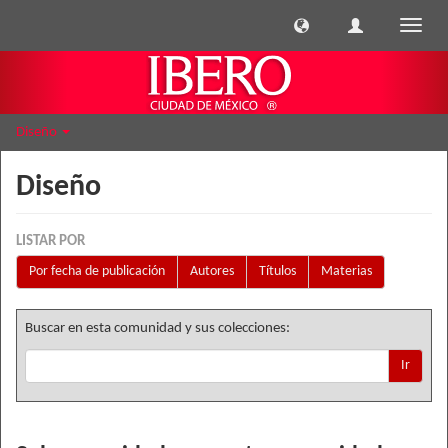
Cambi
naveg
Diseño
Diseño
LISTAR POR
Por fecha de publicación
Autores
Títulos
Materias
Buscar en esta comunidad y sus colecciones:
Ir