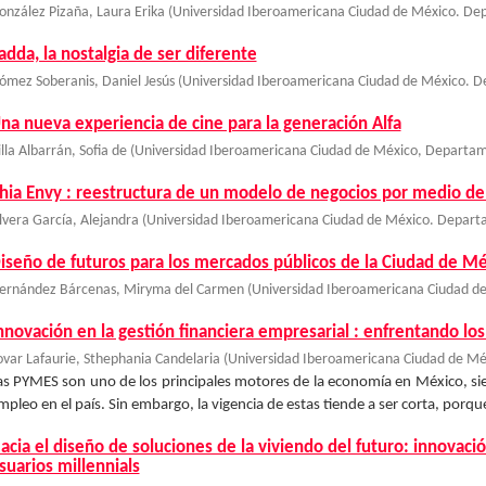
onzález Pizaña, Laura Erika
(
Universidad Iberoamericana Ciudad de México. De
adda, la nostalgia de ser diferente
ómez Soberanis, Daniel Jesús
(
Universidad Iberoamericana Ciudad de México. 
na nueva experiencia de cine para la generación Alfa
illa Albarrán, Sofia de
(
Universidad Iberoamericana Ciudad de México, Departam
hia Envy : reestructura de un modelo de negocios por medio del
lvera García, Alejandra
(
Universidad Iberoamericana Ciudad de México. Depart
iseño de futuros para los mercados públicos de la Ciudad de M
ernández Bárcenas, Miryma del Carmen
(
Universidad Iberoamericana Ciudad d
nnovación en la gestión financiera empresarial : enfrentando l
ovar Lafaurie, Sthephania Candelaria
(
Universidad Iberoamericana Ciudad de M
as PYMES son uno de los principales motores de la economía en México, si
mpleo en el país. Sin embargo, la vigencia de estas tiende a ser corta, porq
acia el diseño de soluciones de la viviendo del futuro: innovac
suarios millennials