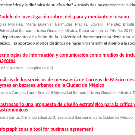
roblemática y la dinámica de su día a día? A través de una experiencia vivida
odelo de investigación sobre, del, para y mediante el diseño
ojas Morales, María Eugenia
;
Bermúdez Macías, Edward
;
Méndez Brindis,
niversidad Iberoamericana Ciudad de México, Departamento de Diseño
,
2019
)
l departamento de diseño de la Universidad Iberoamericana tiene una larg
éxico. Ha aportado modos distintos de hacer y transmitir el diseño a la soci
ecnologías de información y comunicación como medios de inclus
ayores
urán Quezada, Georgina
(
2017
)
nálisis de los servicios de mensajería de Correos de México desd
ymes en bazares urbanos de la Ciudad de México
avarro Campos, Laura Beatriz
(
Universidad Iberoamericana Ciudad de México. 
astrosaurio una propuesta de diseño estratégico para la crítica
astronómicos
astro Zurita, Armando Eduardo
(
Universidad Iberoamericana Ciudad de México.
nfographics as a tool for business agreement