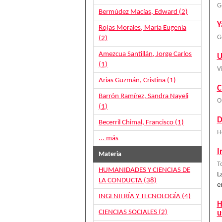
G
Bermúdez Macías, Edward (2)
Y
Rojas Morales, María Eugenia
G
(2)
Amezcua Santillán, Jorge Carlos
U
(1)
V
Arias Guzmán, Cristina (1)
C
Barrón Ramírez, Sandra Nayeli
O
(1)
D
Becerril Chimal, Francisco (1)
H
... más
I
Materia
T
HUMANIDADES Y CIENCIAS DE
L
LA CONDUCTA (38)
e
INGENIERÍA Y TECNOLOGÍA (4)
H
CIENCIAS SOCIALES (2)
u