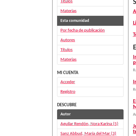
Títulos
Materias
A
Esta comunidad
L
Por fecha de publicación
T
Autores
E
Títulos
I
Materias
p
R
MI CUENTA
I
Acceder
R
Registro
E
DESCUBRE
M
Autor
A
Aguilar Rendón, Nora Karina (5)
J
t
Sanz Abbud, María del Mar (3)