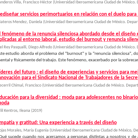
anderos Villa, Francisco Héctor
(
Universidad Iberoamericana Ciudad de México.
ediseñar servicios perimortuarios en relación con el duelo par
ateros Mendez, Daniela
(
Universidad Iberoamericana Ciudad de México. Depa
l fenómeno de la renuncia silenciosa abordado desde el diseño e
plicadas al entorno laboral, estudio del burnout y renuncia silen
el Rey Pasqualli, Diego Alfredo
(
Universidad Iberoamericana Ciudad de México.
ste estudio aborda el problema del "burnout" y la "renuncia silenciosa",
ental y físicamente del trabajo. Este fenómeno, exacerbado por la sobrecar
íderes del futuro : el diseño de experiencias y servicios para mejo
nnovación para el Sindicato Nacional de Trabajadores de la Secre
ecerril Chimal, Francisco
(
Universidad Iberoamericana Ciudad de México. Depar
ducación para la diversidad : moda para adolescentes no binario
oda
lil Kentros, Ileana
(
2019
)
mpatía y gratitud: Una experiencia a través del diseño
ojas Morales, María Eugenia
(
Universidad Iberoamericana Ciudad de México, D
Qué sucede cuando nos acercamos a personas distintas a nosotros y d