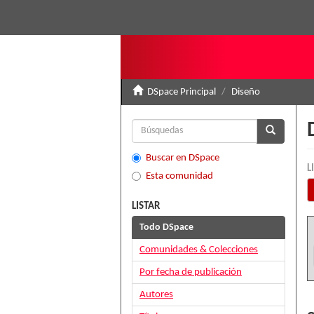
DSpace Principal
Diseño
Buscar en DSpace
L
Esta comunidad
LISTAR
Todo DSpace
Comunidades & Colecciones
Por fecha de publicación
Autores