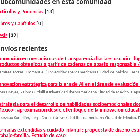
Subcomunidades en esta comunidad
rtículos y Ponencias
[13]
ibros y Capítulos
[0]
esis
[32]
nvíos recientes
nnovación en mecanismos de transparencia hacia el usuario : lo
roductos obtenidos a partir de cadenas de abasto responsable /
amírez Torres, Emmanuel
(
Universidad Iberoamericana Ciudad de México. Dep
nnovación estratégica para la era de AI en el área de evaluación
osas Reyes, Paloma Citlalli
(
Universidad Iberoamericana Ciudad de México. Dep
strategia para el desarrollo de habilidades socioemocionales d
éxico : aproximación desde el enfoque de la innovación educat
mezcua Santillán, Jorge Carlos
(
Universidad Iberoamericana Ciudad de México.
ornadas extendidas y cuidado infantil : propuesta de diseño estr
rabajo-familia. Estudio de caso