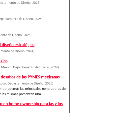
partamento de Diseño
,
2025
)
Departamento de Diseño
,
2025
)
ento de Diseño
,
2025
)
 diseño estratégico
amento de Diseño
,
2024
)
éxico
e México, Departamento de Diseño
,
2024
)
os desafíos de las PYMES mexicanas
éxico. Departamento de Diseño
,
2025
)
endo además las principales generadoras de
ue las mismas presentan una ...
ión en home ownership para las y los