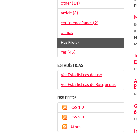
other (14)
p
article (8)
M
conferencePaper (2)
R
(
U
... más
E
Has File(s)
M
Yes (45)
T
m
ESTADÍSTICAS
D
Ver Estadísticas de uso
A
Ver Estadísticas de Búsquedas
P
N
RSS FEEDS
G
RSS 1.0
g
RSS 2.0
C
Atom
I