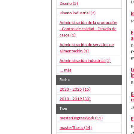
L
Diseño (2)
Diseño industrial (2)
R
M
Administración de la producción
- Control de calidad - Estudio de
E
casos (1)
a
Administración de servicios de
D
alimentación (1)
E
m
Administración industrial (1)
L
... más
i
Fecha
B
2020 - 2025 (15)
E
2010 - 2019 (30)
m
Ja
Tipo
masterDegreeWork (15)
E
R
masterThesis (14)
¿