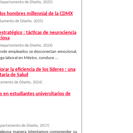
 Departamento de Diseño
,
2025
)
a los hombres millennial de la CDMX
rtamento de Diseño
,
2025
)
stratégico : tácticas de neurociencia
ciosa
 Departamento de Diseño
,
2024
)
 donde empleados se desconectan emocional,
ga laboral en México, conduce ...
rar la eficiencia de los líderes : una
taría de Salud
tamento de Diseño
,
2024
)
s en estudiantes universitarios de
epartamento de Diseño
,
2017
)
e alguna manera intentamos comprender su