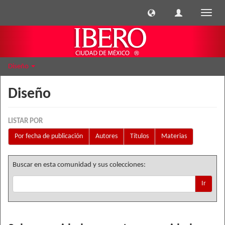
Cambi
naveg
Diseño
Diseño
LISTAR POR
Por fecha de publicación
Autores
Títulos
Materias
Buscar en esta comunidad y sus colecciones:
Ir