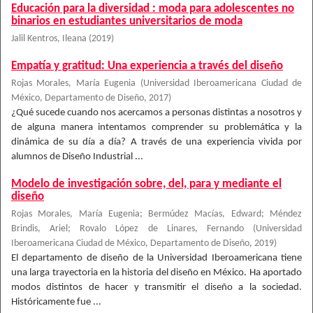
Educación para la diversidad : moda para adolescentes no
binarios en estudiantes universitarios de moda
Jalil Kentros, Ileana
(
2019
)
Empatía y gratitud: Una experiencia a través del diseño
Rojas Morales, María Eugenia
(
Universidad Iberoamericana Ciudad de
México, Departamento de Diseño
,
2017
)
¿Qué sucede cuando nos acercamos a personas distintas a nosotros y
de alguna manera intentamos comprender su problemática y la
dinámica de su día a día? A través de una experiencia vivida por
alumnos de Diseño Industrial ...
Modelo de investigación sobre, del, para y mediante el
diseño
Rojas Morales, María Eugenia
;
Bermúdez Macías, Edward
;
Méndez
Brindis, Ariel
;
Rovalo López de Linares, Fernando
(
Universidad
Iberoamericana Ciudad de México, Departamento de Diseño
,
2019
)
El departamento de diseño de la Universidad Iberoamericana tiene
una larga trayectoria en la historia del diseño en México. Ha aportado
modos distintos de hacer y transmitir el diseño a la sociedad.
Históricamente fue ...