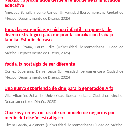
México : aproximación desde el enfoque de la innovación
educativa
Amezcua Santillán, Jorge Carlos
(
Universidad Iberoamericana Ciudad de
México. Departamento de Diseño
,
2025
)
Jornadas extendidas y cuidado infantil : propuesta de
diseño estratégico para mejorar la conciliación trabajo-
familia. Estudio de caso
González Pizaña, Laura Erika
(
Universidad Iberoamericana Ciudad de
México. Departamento de Diseño
,
2025
)
Yadda, la nostalgia de ser diferente
Gómez Soberanis, Daniel Jesús
(
Universidad Iberoamericana Ciudad de
México. Departamento de Diseño
,
2025
)
Una nueva experiencia de cine para la generación Alfa
Villa Albarrán, Sofia de
(
Universidad Iberoamericana Ciudad de México,
Departamento de Diseño
,
2025
)
Chia Envy : reestructura de un modelo de negocios por
medio del diseño estratégico
Olvera García, Alejandra
(
Universidad Iberoamericana Ciudad de México.