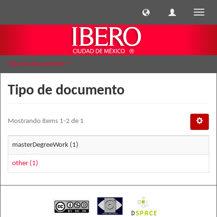
Cambi
naveg
Tipo de documento
Tipo de documento
Mostrando ítems 1-2 de 1
masterDegreeWork (1)
other (1)