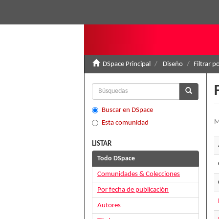
DSpace Principal
Diseño
Filtrar p
Buscar en DSpace
M
Esta comunidad
LISTAR
Todo DSpace
Comunidades & Colecciones
Por fecha de publicación
Autores