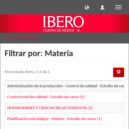
Cambi
naveg
Filtrar por: Materia
Filtrar por: Materia
Mostrando ítems 1-4 de 1
Administración de la producción - Control de calidad - Estudio de casos
Control total de calidad - Estudio de casos (1)
HUMANIDADES Y CIENCIAS DE LA CONDUCTA (1)
Planificación estratégica - México - Estudio de casos (1)