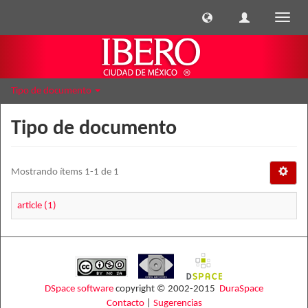
Cambi
naveg
Tipo de documento
Tipo de documento
Mostrando ítems 1-1 de 1
article (1)
DSpace software
copyright © 2002-2015
DuraSpace
Contacto
|
Sugerencias