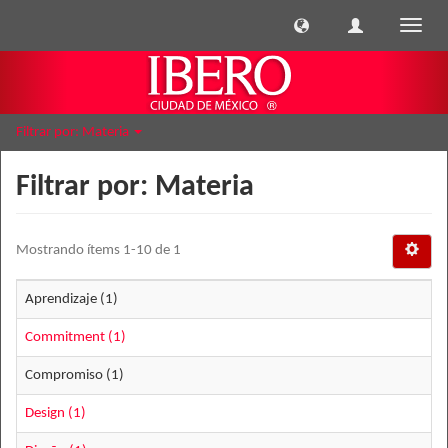
Cambi
naveg
Filtrar por: Materia
Filtrar por: Materia
Mostrando ítems 1-10 de 1
Aprendizaje (1)
Commitment (1)
Compromiso (1)
Design (1)