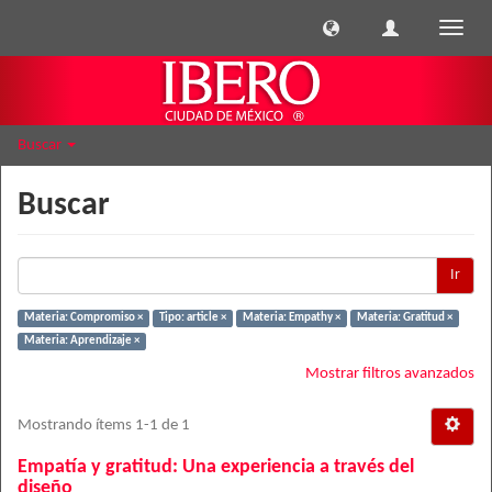
Cambi
naveg
Buscar
Buscar
Ir
Materia: Compromiso ×
Tipo: article ×
Materia: Empathy ×
Materia: Gratitud ×
Materia: Aprendizaje ×
Mostrar filtros avanzados
Mostrando ítems 1-1 de 1
Empatía y gratitud: Una experiencia a través del
diseño