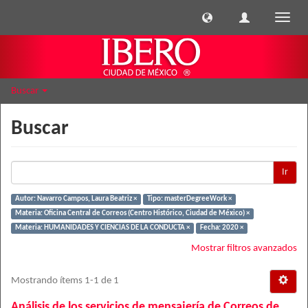
Cambi
naveg
Buscar
Buscar
Ir
Autor: Navarro Campos, Laura Beatriz ×
Tipo: masterDegreeWork ×
Materia: Oficina Central de Correos (Centro Histórico, Ciudad de México) ×
Materia: HUMANIDADES Y CIENCIAS DE LA CONDUCTA ×
Fecha: 2020 ×
Mostrar filtros avanzados
Mostrando ítems 1-1 de 1
Análisis de los servicios de mensajería de Correos de