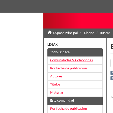
DSpace Principal
Diseño
Buscar
LISTAR
Todo DSpace
Comunidades & Colecciones
Por fecha de publicación
Autores
Títulos
Materias
M
Esta comunidad
Por fecha de publicación