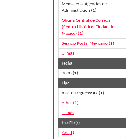
Mensajería, Agencias de -
Administración (1)
Oficina Central de Correos
(Centro Histórico, Ciudad de
México) (1)
Servicio Postal Mexicano (1)
... más
Fecha
2020 (1)
Tipo
masterDegreeWork (1)
other (1)
... más
Has File(s)
Yes (1)