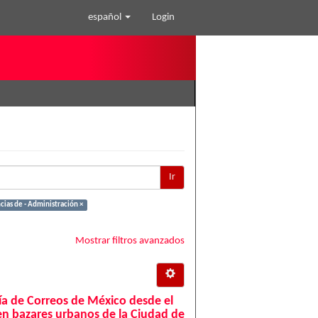
español
Login
Ir
ias de - Administración ×
Mostrar filtros avanzados
ría de Correos de México desde el
en bazares urbanos de la Ciudad de