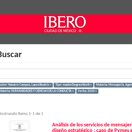
Buscar
Autor: Navarro Campos, Laura Beatriz ×
Tipo: masterDegreeWork ×
Materia: Mensajería, Agenc
Materia: HUMANIDADES Y CIENCIAS DE LA CONDUCTA ×
Fecha: 2020 ×
ostrando ítems 1-1 de 1
Análisis de los servicios de mensaje
diseño estratégico : caso de Pymes 