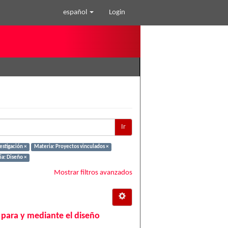
español
Login
Ir
stigación ×
Materia: Proyectos vinculados ×
a: Diseño ×
Mostrar filtros avanzados
 para y mediante el diseño