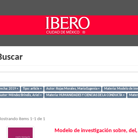
Buscar
Fecha: 2019 ×
Tipo: article ×
Autor: Rojas Morales, María Eugenia ×
Materia: Modelo de inve
Autor: Méndez Brindis, Ariel ×
Materia: HUMANIDADES Y CIENCIAS DE LA CONDUCTA ×
Materi
ostrando ítems 1-1 de 1
Modelo de investigación sobre, del,