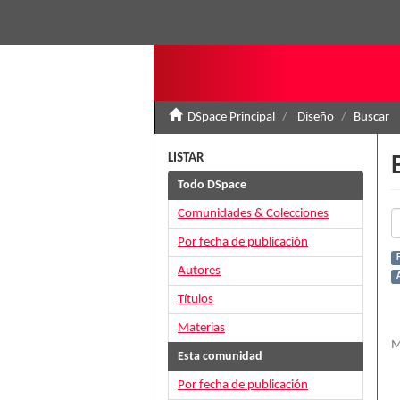
DSpace Principal
Diseño
Buscar
LISTAR
Todo DSpace
Comunidades & Colecciones
Por fecha de publicación
Autores
Títulos
Materias
M
Esta comunidad
Por fecha de publicación