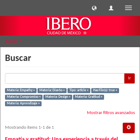
Cambi
naveg
Buscar
Buscar
Ir
Materia: Empathy ×
Materia: Diseño ×
Tipo: article ×
Has File(s): true ×
Materia: Compromiso ×
Materia: Design ×
Materia: Gratitud ×
Materia: Aprendizaje ×
Mostrar filtros avanzados
Mostrando ítems 1-1 de 1
Empatía y gratitud: Una experiencia a través del