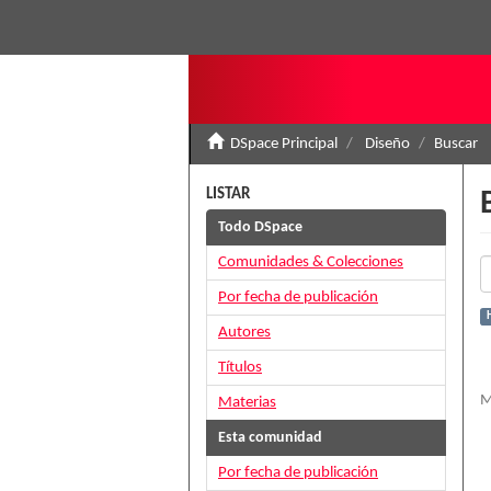
DSpace Principal
Diseño
Buscar
LISTAR
Todo DSpace
Comunidades & Colecciones
Por fecha de publicación
H
Autores
Títulos
M
Materias
Esta comunidad
Por fecha de publicación