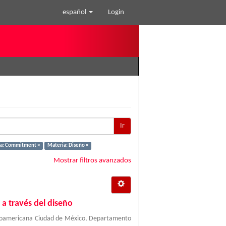
español
Login
Ir
a: Commitment ×
Materia: Diseño ×
Mostrar filtros avanzados
 a través del diseño
roamericana Ciudad de México, Departamento