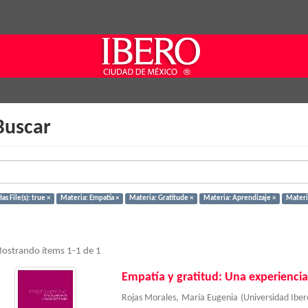
Buscar
as File(s): true ×
Materia: Empatía ×
Materia: Gratitude ×
Materia: Aprendizaje ×
Materi
ostrando ítems 1-1 de 1
Empatía y gratitud: Una experiencia
Rojas Morales, María Eugenia
(
Universidad Ibe