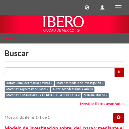
Cambi
naveg
Buscar
Buscar
Ir
Autor: Bermúdez Macías, Edward ×
Materia: Modelo de investigación ×
Materia: Proyectos vinculados ×
Autor: Méndez Brindis, Ariel ×
Materia: HUMANIDADES Y CIENCIAS DE LA CONDUCTA ×
Materia: Diseño ×
Mostrar filtros avanzados
Mostrando ítems 1-1 de 1
Modelo de investigación sobre, del, para y mediante el